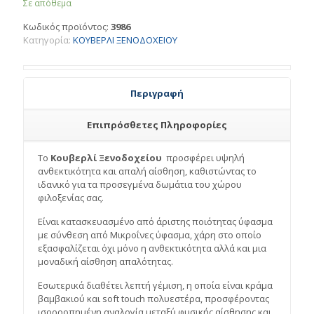
Σε απόθεμα
Κωδικός προϊόντος:
3986
Κατηγορία:
ΚΟΥΒΕΡΛΙ ΞΕΝΟΔΟΧΕΙΟΥ
Περιγραφή
Επιπρόσθετες Πληροφορίες
Το
Κουβερλί Ξενοδοχείου
προσφέρει υψηλή
ανθεκτικότητα και απαλή αίσθηση, καθιστώντας το
ιδανικό για τα προσεγμένα δωμάτια του χώρου
φιλοξενίας σας.
Είναι κατασκευασμένο από άριστης ποιότητας ύφασμα
με σύνθεση από Μικροΐνες ύφασμα, χάρη στο οποίο
εξασφαλίζεται όχι μόνο η ανθεκτικότητα αλλά και μια
μοναδική αίσθηση απαλότητας.
Εσωτερικά διαθέτει λεπτή γέμιση, η οποία είναι κράμα
βαμβακιού και soft touch πολυεστέρα, προσφέροντας
ισορροπημένη αναλογία μεταξύ φυσικής αίσθησης και