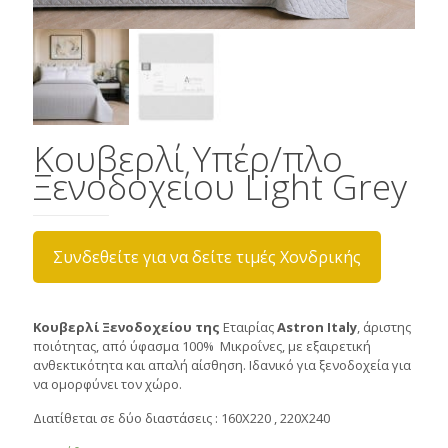
Κουβερλί Υπέρ/πλο
Ξενοδοχείου Light Grey
Συνδεθείτε για να δείτε τιμές Χονδρικής
Κουβερλί Ξενοδοχείου της
Εταιρίας
Astron Italy
, άριστης
ποιότητας, από ύφασμα 100% Μικροΐνες, με εξαιρετική
ανθεκτικότητα και απαλή αίσθηση. Ιδανικό για ξενοδοχεία για
να ομορφύνει τον χώρο.
Διατίθεται σε δύο διαστάσεις : 160Χ220 , 220X240